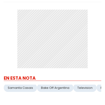
EN ESTA NOTA
Samanta Casais
Bake Off Argentina
Television
Re