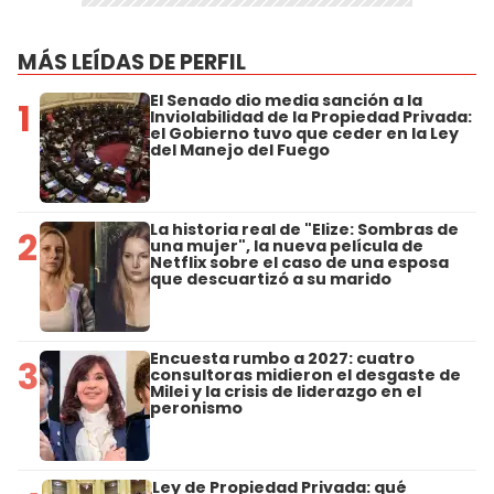
MÁS LEÍDAS DE PERFIL
El Senado dio media sanción a la
1
Inviolabilidad de la Propiedad Privada:
el Gobierno tuvo que ceder en la Ley
del Manejo del Fuego
La historia real de "Elize: Sombras de
2
una mujer", la nueva película de
Netflix sobre el caso de una esposa
que descuartizó a su marido
Encuesta rumbo a 2027: cuatro
3
consultoras midieron el desgaste de
Milei y la crisis de liderazgo en el
peronismo
Ley de Propiedad Privada: qué