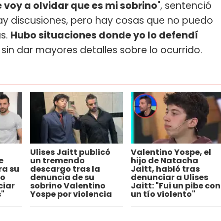
 voy a olvidar que es mi sobrino
", sentenció
 hay discusiones, pero hay cosas que no puedo
as.
Hubo situaciones donde yo lo defendí
, sin dar mayores detalles sobre lo ocurrido.
Ulises Jaitt publicó
Valentino Yospe, el
e
un tremendo
hijo de Natacha
ra su
descargo tras la
Jaitt, habló tras
no
denuncia de su
denunciar a Ulises
ciar
sobrino Valentino
Jaitt: "Fui un pibe con
"
Yospe por violencia
un tío violento"