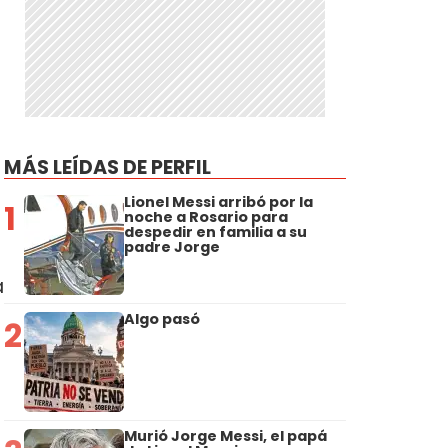
MÁS LEÍDAS DE PERFIL
Lionel Messi arribó por la
1
noche a Rosario para
despedir en familia a su
padre Jorge
a
Algo pasó
2
Murió Jorge Messi, el papá