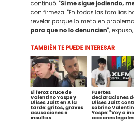
continuó. "
Si me sigue jodiendo, me
con firmeza. "En todas las familias
revelar porque lo meto en problem
para que no lo denuncien
", expuso
TAMBIÉN TE PUEDE INTERESAR
El feroz cruce de
Fuertes
Valentino Yospe y
declaraciones d
Ulises Jaitt en A la
Ulises Jaitt cont
tarde: gritos, graves
sobrino Valenti
acusaciones e
Yospe: "Voy a ini
insultos
acciones legales