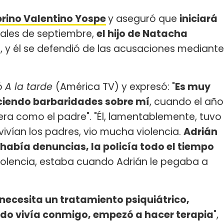
brino Valentino Yospe
y aseguró que
iniciará
inales de septiembre,
el hijo de Natacha
o, y él se defendió de las acusaciones mediante
tó
A la tarde
(América TV) y expresó: "
Es muy
diciendo barbaridades sobre mí
, cuando el año
ra como el padre". "Él, lamentablemente, tuvo
vían los padres, vio mucha violencia.
Adrián
abía denuncias, la policía todo el tiempo
iolencia, estaba cuando Adrián le pegaba a
necesita un tratamiento psiquiátrico,
ndo vivía conmigo, empezó a hacer terapia
",