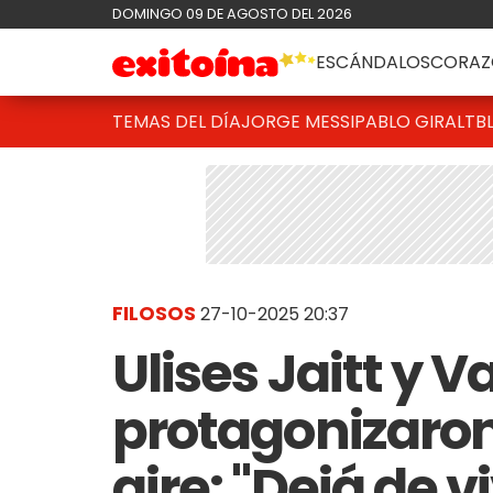
DOMINGO 09 DE AGOSTO DEL 2026
ESCÁNDALOS
CORAZ
TEMAS DEL DÍA
JORGE MESSI
PABLO GIRALT
B
FILOSOS
27-10-2025 20:37
Ulises Jaitt y 
protagonizaron
aire: "Dejá de 