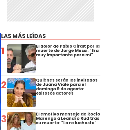
LAS MÁS LEÍDAS
El dolor de Pablo Giralt por la
1
muerte de Jorge Messi: "Era
muy importante para mí"
Quiénes serán los invitados
2
de Juana Viale para el
domingo 9 de agosto:
exitosos actores
El emotivo mensaje de Rocío
3
Marengo a Leandro Rud tras
su muerte: "La re luchaste"