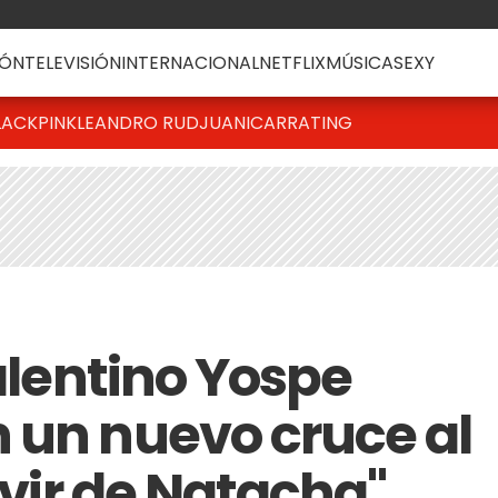
ÓN
TELEVISIÓN
INTERNACIONAL
NETFLIX
MÚSICA
SEXY
LACKPINK
LEANDRO RUD
JUANICAR
RATING
Valentino Yospe
 un nuevo cruce al
vivir de Natacha"