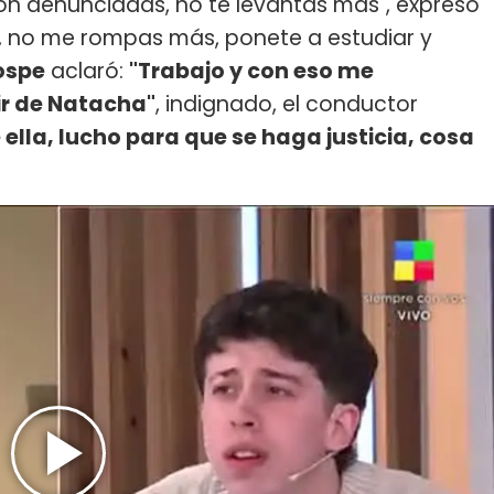
eron denunciadas, no te levantas más", expresó
no, no me rompas más, ponete a estudiar y
ospe
aclaró:
"Trabajo y con eso me
ir de Natacha"
, indignado, el conductor
 ella, lucho para que se haga justicia, cosa