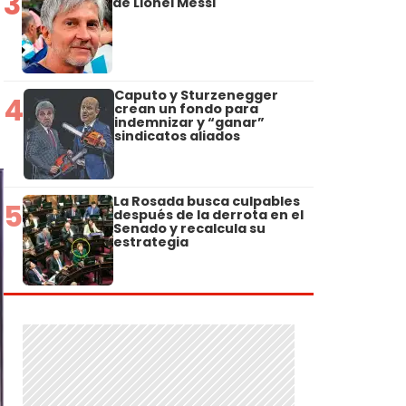
3
de Lionel Messi
Caputo y Sturzenegger
4
crean un fondo para
indemnizar y “ganar”
sindicatos aliados
La Rosada busca culpables
5
después de la derrota en el
Senado y recalcula su
estrategia