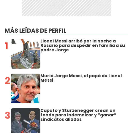
MÁS LEÍDAS DE PERFIL
Lionel Messi arribó por la noche a
1
Rosario para despedir en familia a su
padre Jorge
Murió Jorge Messi, el papá de Lionel
2
Messi
Caputo y Sturzenegger crean un
3
fondo para indemnizar y “ganar”
sindicatos aliados