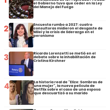
el Gobierno tuvo que ceder en la Ley
del Manejo del Fuego
Encuesta rumbo a 2027: cuatro
2
consultoras midieron el desgaste de
Milei y la crisis de liderazgo en el
peronismo
Ricardo Lorenzetti se metió en el
3
debate sobre la inhabilitación de
Cristina Kirchner
La historia real de "Elize: Sombras de
4
una mujer", la nueva película de
Netflix sobre el caso de una esposa
que descuartizó a su marido