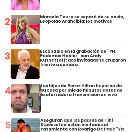
Marcela Tauro se separó de su novio,
2
Leopoldo Arancibia: los motivos
Escándalo en la grabación de "PH,
3
Podemos Hablar" con Andy
Kusnetzoff: dos invitadas se cruzaron
frente a cámara
Los hijos de Perez Hilton huyeron de
4
su casa por miedo minutos antes de
la aterradora transmisión en vivo
Aseguran que los padres de Tini
5
Stoessel no están invitados al
casamiento con Rodrigo De Paul: "Ya