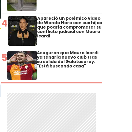
Apareció un polémico video
4
de Wanda Nara con sus hijas
que podría comprometer su
conflicto judicial con Mauro
Icardi
Aseguran que Mauro Icardi
5
ya tendría nuevo club tras
su salida del Galatasaray:
"Está buscando casa"