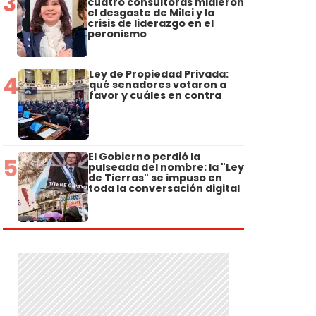
3
cuatro consultoras midieron
el desgaste de Milei y la
crisis de liderazgo en el
peronismo
Ley de Propiedad Privada:
4
qué senadores votaron a
favor y cuáles en contra
El Gobierno perdió la
5
pulseada del nombre: la "Ley
de Tierras" se impuso en
toda la conversación digital