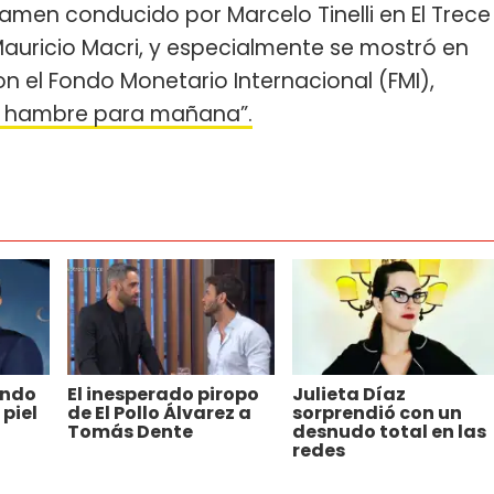
tamen conducido por Marcelo Tinelli en El Trece
Mauricio Macri, y especialmente se mostró en
n el Fondo Monetario Internacional (FMI),
y hambre para mañana”.
ando
El inesperado piropo
Julieta Díaz
piel
de El Pollo Álvarez a
sorprendió con un
Tomás Dente
desnudo total en las
redes