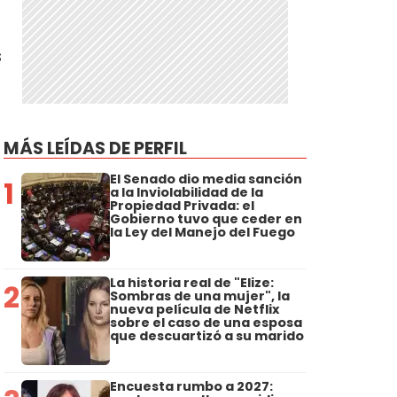
s
MÁS LEÍDAS DE PERFIL
El Senado dio media sanción
1
a la Inviolabilidad de la
Propiedad Privada: el
Gobierno tuvo que ceder en
la Ley del Manejo del Fuego
La historia real de "Elize:
2
Sombras de una mujer", la
nueva película de Netflix
sobre el caso de una esposa
que descuartizó a su marido
Encuesta rumbo a 2027: