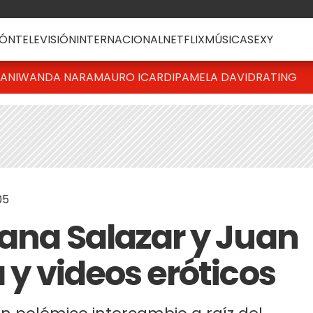
ÓN
TELEVISIÓN
INTERNACIONAL
NETFLIX
MÚSICA
SEXY
IANI
WANDA NARA
MAURO ICARDI
PAMELA DAVID
RATING
05
iana Salazar y Juan
a y videos eróticos