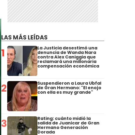
LAS MÁS LEÍDAS
La Justicia desestimó una
1
denuncia de Wanda Nara
contra Alex Caniggia que
reclamará una millonaria
compensación económica
Suspendieron a Laura Ubfal
2
de Gran Hermano: "El enojo
con ella es muy grande"
Rating: cuánto midió la
3
salida de Juanicar de Gran
Hermano Generación
Dorada