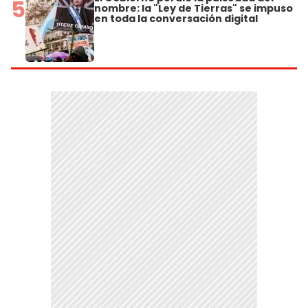
5
nombre: la "Ley de Tierras" se impuso
en toda la conversación digital