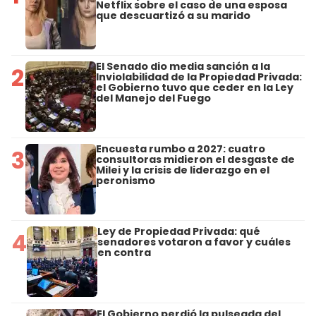
Netflix sobre el caso de una esposa
que descuartizó a su marido
El Senado dio media sanción a la
2
Inviolabilidad de la Propiedad Privada:
el Gobierno tuvo que ceder en la Ley
del Manejo del Fuego
Encuesta rumbo a 2027: cuatro
3
consultoras midieron el desgaste de
Milei y la crisis de liderazgo en el
peronismo
Ley de Propiedad Privada: qué
4
senadores votaron a favor y cuáles
en contra
El Gobierno perdió la pulseada del