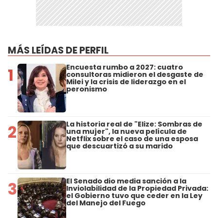
MÁS LEÍDAS DE PERFIL
Encuesta rumbo a 2027: cuatro
1
consultoras midieron el desgaste de
Milei y la crisis de liderazgo en el
peronismo
La historia real de "Elize: Sombras de
2
una mujer", la nueva película de
Netflix sobre el caso de una esposa
que descuartizó a su marido
El Senado dio media sanción a la
3
Inviolabilidad de la Propiedad Privada:
el Gobierno tuvo que ceder en la Ley
del Manejo del Fuego