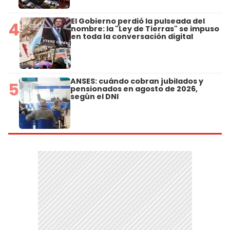
El Gobierno perdió la pulseada del
4
nombre: la "Ley de Tierras" se impuso
en toda la conversación digital
ANSES: cuándo cobran jubilados y
5
pensionados en agosto de 2026,
según el DNI