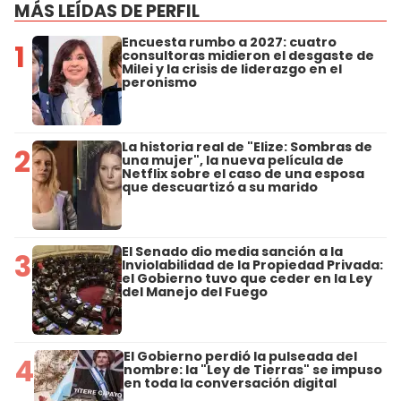
MÁS LEÍDAS DE PERFIL
Encuesta rumbo a 2027: cuatro
1
consultoras midieron el desgaste de
Milei y la crisis de liderazgo en el
peronismo
La historia real de "Elize: Sombras de
2
una mujer", la nueva película de
Netflix sobre el caso de una esposa
que descuartizó a su marido
El Senado dio media sanción a la
3
Inviolabilidad de la Propiedad Privada:
el Gobierno tuvo que ceder en la Ley
del Manejo del Fuego
El Gobierno perdió la pulseada del
4
nombre: la "Ley de Tierras" se impuso
en toda la conversación digital