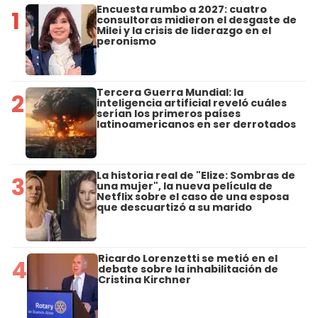
Encuesta rumbo a 2027: cuatro
1
consultoras midieron el desgaste de
Milei y la crisis de liderazgo en el
peronismo
Tercera Guerra Mundial: la
2
inteligencia artificial reveló cuáles
serían los primeros países
latinoamericanos en ser derrotados
La historia real de "Elize: Sombras de
3
una mujer", la nueva película de
Netflix sobre el caso de una esposa
que descuartizó a su marido
Ricardo Lorenzetti se metió en el
4
debate sobre la inhabilitación de
Cristina Kirchner