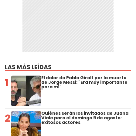
LAS MÁS LEÍDAS
El dolor de Pablo Giralt por la muerte
1
de Jorge Messi: "Era muy importante
para mí"
Quiénes serán los invitados de Juana
2
Viale para el domingo 9 de agosto:
exitosos actores