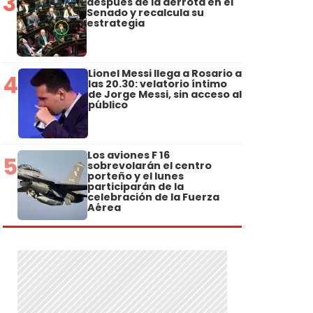
3
después de la derrota en el
Senado y recalcula su
estrategia
Lionel Messi llega a Rosario a
4
las 20.30: velatorio íntimo
de Jorge Messi, sin acceso al
público
Los aviones F 16
5
sobrevolarán el centro
porteño y el lunes
participarán de la
celebración de la Fuerza
Aérea