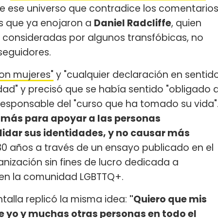
 de ese universo que contradice los comentario
ns que ya enojaron a
Daniel Radcliffe
, quien
, consideradas por algunos transfóbicas, no
seguidores.
son mujeres"
y "cualquier declaración en sentid
dad" y precisó que se había sentido "obligado 
 responsable del "curso que ha tomado su vida"
más para apoyar a las personas
alidar sus identidades, y no causar más
e 30 años a través de un ensayo publicado en el
anización sin fines de lucro dedicada a
dio en la comunidad LGBTTQ+.
alla replicó la misma idea:
"Quiero que mis
 yo y muchas otras personas en todo el