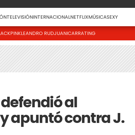
ÓN
TELEVISIÓN
INTERNACIONAL
NETFLIX
MÚSICA
SEXY
LACKPINK
LEANDRO RUD
JUANICAR
RATING
efendió al
 y apuntó contra J.