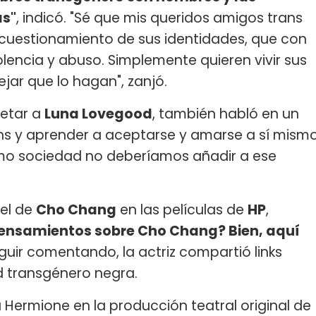
as"
, indicó. "Sé que mis queridos amigos trans
cuestionamiento de sus identidades, que con
lencia y abuso. Simplemente quieren vivir sus
jar que lo hagan", zanjó.
retar a
Luna Lovegood
, también habló en un
ans y aprender a aceptarse y amarse a sí mism
como sociedad no deberíamos añadir a ese
pel de
Cho Chang
en las películas de
HP
,
 pensamientos sobre Cho Chang?
Bien, aquí
eguir comentando, la actriz compartió links
 transgénero negra.
a Hermione en la producción teatral original de