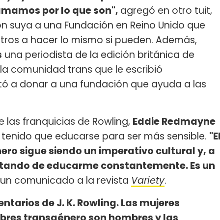
mamos por lo que son",
agregó en otro tuit,
ón suya a una Fundación en Reino Unido que
otros a hacer lo mismo si pueden. Además,
s
una periodista de la edición británica de
 la comunidad trans que le escribió
vitó a donar a una fundación que ayuda a las
e las franquicias de Rowling,
Eddie Redmayne
a tenido que educarse para ser más sensible.
"E
ero sigue siendo un imperativo cultural y, a
tratando de educarme constantemente. Es un
 un comunicado a la revista
Variety
.
tarios de J. K. Rowling. Las mujeres
bres transgénero son hombres y las