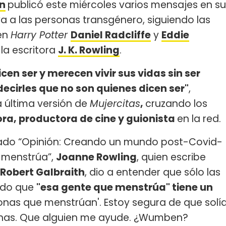
n
publicó este miércoles varios mensajes en su
ya a las personas transgénero, siguiendo las
en
Harry Potter
Daniel Radcliffe
y
Eddie
la escritora
J. K. Rowling
.
cen ser y merecen vivir sus vidas sin ser
cirles que no son quienes dicen ser"
,
a última versión de
Mujercitas
,
cruzando los
ora, productora de cine y guionista
en la red.
ulado “Opinión: Creando un mundo post-Covid-
e menstrúa”,
Joanne Rowling
​, quien escribe
Robert Galbraith
, dio a entender que sólo las
endo que
"esa gente que menstrúa" tiene un
rsonas que menstrúan'. Estoy segura de que solí
onas. Que alguien me ayude. ¿Wumben?