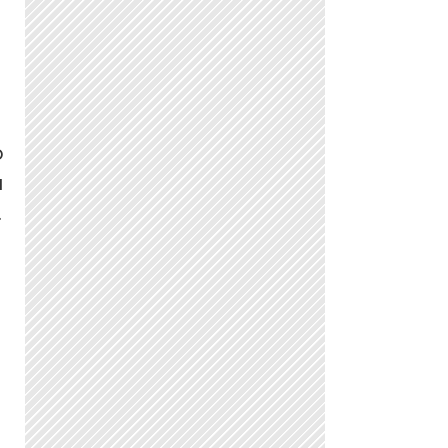
s
o
a
.