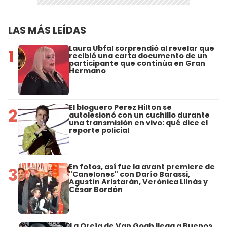
LAS MÁS LEÍDAS
Laura Ubfal sorprendió al revelar que
1
recibió una carta documento de un
participante que continúa en Gran
Hermano
El bloguero Perez Hilton se
2
autolesionó con un cuchillo durante
una transmisión en vivo: qué dice el
reporte policial
En fotos, así fue la avant premiere de
3
"Canelones" con Darío Barassi,
Agustín Aristarán, Verónica Llinás y
César Bordón
La Oreja de Van Gogh llega a Buenos