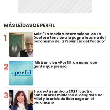
MÁS LEÍDAS DE PERFIL
Asís: "La movida internacional de La
1
Doctora tensiona la pugna interna del
peronismo de la Provincia del Pecado"
¡Mirá en vivo +Perfil!: un canal con
2
gente que piensa
Encuesta rumbo a 2027: cuatro
3
consultoras midieron el desgaste de
Milei y la crisis de liderazgo en el
peronismo