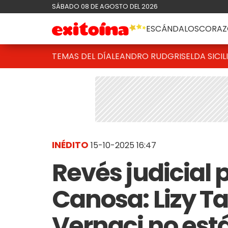
SÁBADO 08 DE AGOSTO DEL 2026
ESCÁNDALOS
CORAZ
TEMAS DEL DÍA
LEANDRO RUD
GRISELDA SICIL
INÉDITO
15-10-2025 16:47
Revés judicial 
Canosa: Lizy Ta
Vernaci no es