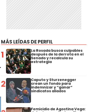
MÁS LEÍDAS DE PERFIL
La Rosada busca culpables
1
después de la derrota en el
Senado y recalcula su
estrategia
…
Caputo y Sturzenegger
2
crean un fondo para
indemnizar y “ganar”
sindicatos aliados
Femicidio de Agostina Vega: