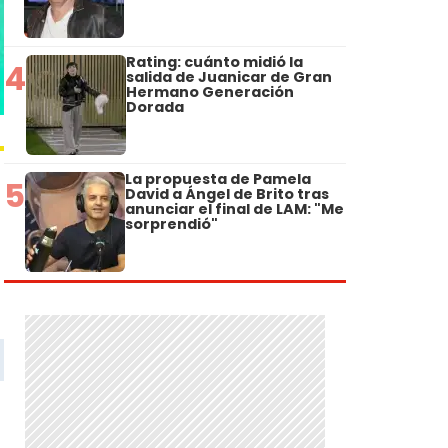
Rating: cuánto midió la
4
salida de Juanicar de Gran
Hermano Generación
Dorada
La propuesta de Pamela
5
David a Ángel de Brito tras
anunciar el final de LAM: "Me
sorprendió"