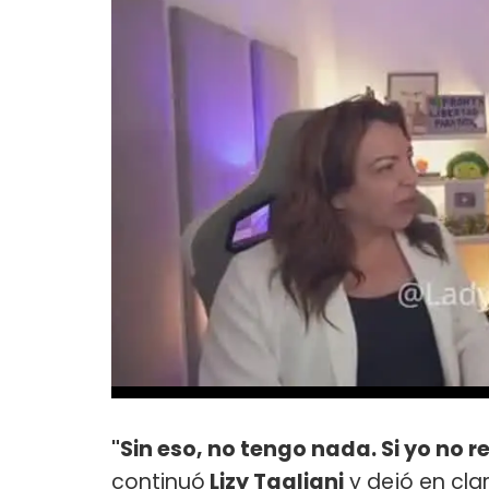
"Sin eso, no tengo nada. Si yo no 
continuó
Lizy Tagliani
y dejó en cla