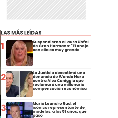
LAS MÁS LEÍDAS
Suspendieron a Laura Ubfal
1
de Gran Hermano: "El enojo
con ella es muy grande"
La Justicia desestimó una
2
denuncia de Wanda Nara
contra Alex Caniggia que
reclamará una millonaria
compensación económica
Murió Leandro Rud, el
3
icónico representante de
modelos, a los 51 años: qué
pasó