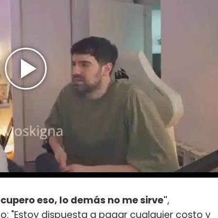
recupero eso, lo demás no me sirve"
,
ro: "Estoy dispuesta a pagar cualquier costo y