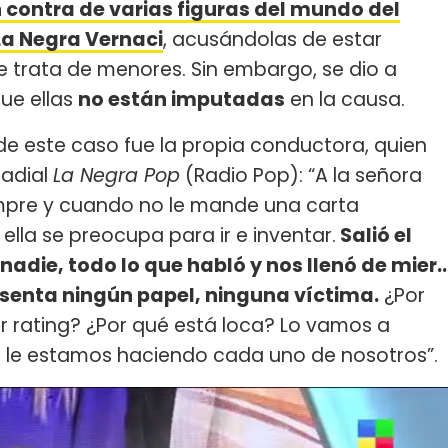
 contra de varias figuras del mundo del
La Negra Vernaci
, acusándolas de estar
e trata de menores. Sin embargo, se dio a
ue ellas
no están imputadas
en la causa.
 de este caso fue la propia conductora, quien
radial
La Negra Pop
(Radio Pop): “A la señora
empre y cuando no le mande una carta
lla se preocupa para ir e inventar.
Salió el
 nadie, todo lo que habló y nos llenó de mier
esenta ningún papel, ninguna víctima.
¿Por
 rating? ¿Por qué está loca? Lo vamos a
que le estamos haciendo cada uno de nosotros”.