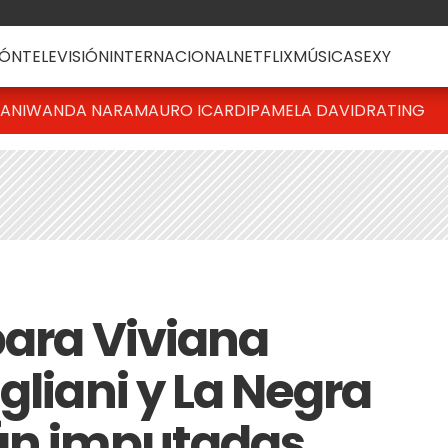
ÓN
TELEVISIÓN
INTERNACIONAL
NETFLIX
MÚSICA
SEXY
IANI
WANDA NARA
MAURO ICARDI
PAMELA DAVID
RATING
para Viviana
gliani y La Negra
tán imputadas