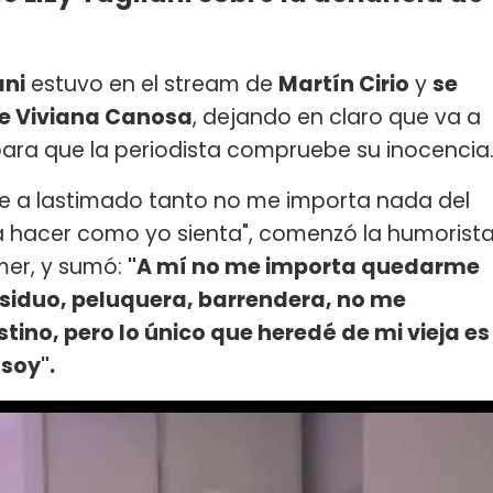
ani
estuvo en el stream de
Martín Cirio
y
se
 de Viviana Canosa
, dejando en claro que va a
para que la periodista compruebe su inocencia
e a lastimado tanto no me importa nada del
a hacer como yo sienta", comenzó la humorist
mer, y sumó:
"A mí no me importa quedarme
 residuo, peluquera, barrendera, no me
ino, pero lo único que heredé de mi vieja es
 soy".