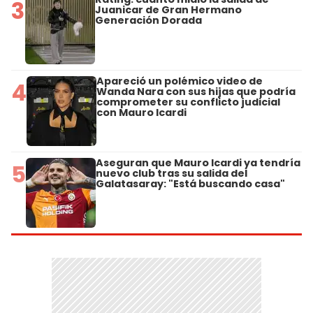
3
Juanicar de Gran Hermano
Generación Dorada
Apareció un polémico video de
4
Wanda Nara con sus hijas que podría
comprometer su conflicto judicial
con Mauro Icardi
Aseguran que Mauro Icardi ya tendría
5
nuevo club tras su salida del
Galatasaray: "Está buscando casa"