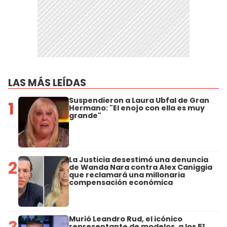
LAS MÁS LEÍDAS
Suspendieron a Laura Ubfal de Gran
1
Hermano: "El enojo con ella es muy
grande"
La Justicia desestimó una denuncia
2
de Wanda Nara contra Alex Caniggia
que reclamará una millonaria
compensación económica
Murió Leandro Rud, el icónico
representante de modelos, a los 51