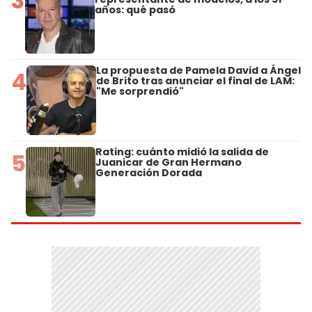
3
años: qué pasó
La propuesta de Pamela David a Ángel
4
de Brito tras anunciar el final de LAM:
"Me sorprendió"
Rating: cuánto midió la salida de
5
Juanicar de Gran Hermano
Generación Dorada