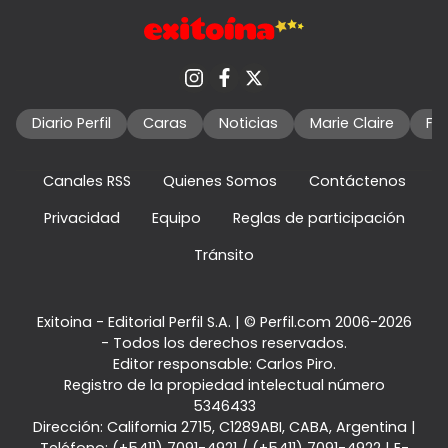
Diario Perfil
Caras
Noticias
Marie Claire
Fo
Canales RSS
Quienes Somos
Contáctenos
Privacidad
Equipo
Reglas de participación
Tránsito
Exitoina - Editorial Perfil S.A.
| © Perfil.com 2006-2026
- Todos los derechos reservados.
Editor responsable: Carlos Piro.
Registro de la propiedad intelectual número
5346433
Dirección:
California 2715
,
C1289ABI
,
CABA, Argentina
|