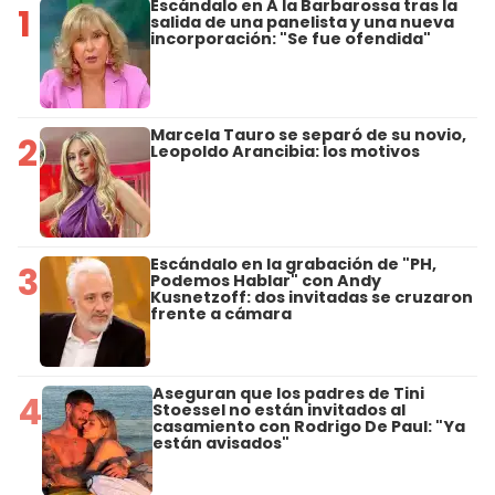
Escándalo en A la Barbarossa tras la
1
salida de una panelista y una nueva
incorporación: "Se fue ofendida"
Marcela Tauro se separó de su novio,
2
Leopoldo Arancibia: los motivos
Escándalo en la grabación de "PH,
3
Podemos Hablar" con Andy
Kusnetzoff: dos invitadas se cruzaron
frente a cámara
Aseguran que los padres de Tini
4
Stoessel no están invitados al
casamiento con Rodrigo De Paul: "Ya
están avisados"