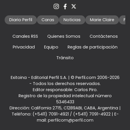
Diario Perfil
Caras
Noticias
Marie Claire
Fo
Canales RSS
Quienes Somos
Contáctenos
Privacidad
Equipo
Reglas de participación
Tránsito
Exitoina - Editorial Perfil S.A.
| © Perfil.com 2006-2026
- Todos los derechos reservados.
Editor responsable: Carlos Piro.
Registro de la propiedad intelectual número
5346433
Dirección:
California 2715
,
C1289ABI
,
CABA, Argentina
|
Teléfono:
(+5411) 7091-4921
/
(+5411) 7091-4922
| E-
mail:
perfilcom@perfil.com