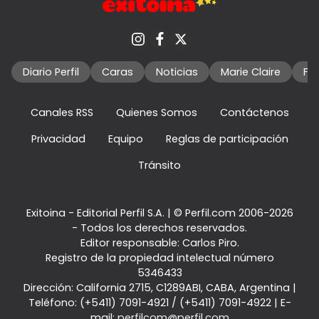
Diario Perfil
Caras
Noticias
Marie Claire
Fo
Canales RSS
Quienes Somos
Contáctenos
Privacidad
Equipo
Reglas de participación
Tránsito
Exitoina - Editorial Perfil S.A.
| © Perfil.com 2006-2026
- Todos los derechos reservados.
Editor responsable: Carlos Piro.
Registro de la propiedad intelectual número
5346433
Dirección:
California 2715
,
C1289ABI
,
CABA, Argentina
|
Teléfono:
(+5411) 7091-4921
/
(+5411) 7091-4922
| E-
mail:
perfilcom@perfil.com