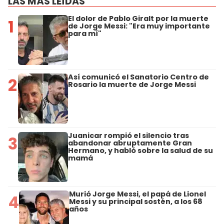
LAS MÁS LEÍDAS
El dolor de Pablo Giralt por la muerte
1
de Jorge Messi: "Era muy importante
para mí"
Así comunicó el Sanatorio Centro de
2
Rosario la muerte de Jorge Messi
Juanicar rompió el silencio tras
3
abandonar abruptamente Gran
Hermano, y habló sobre la salud de su
mamá
Murió Jorge Messi, el papá de Lionel
4
Messi y su principal sostén, a los 68
años