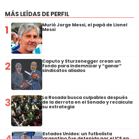
MÁS LEÍDAS DE PERFIL
Murió Jorge Messi, el papá de Lionel
1
Messi
Caputo y Sturzenegger crean un
2
fondo para indemnizar y “ganar”
sindicatos aliados
La Rosada busca culpables después
3
de la derrota en el Senado y recalcula
su estrategia
Estados Unidos: un futbolista
4
argentino fue detenido por el ICE en