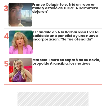
Franco Colapinto sufrió un robo en
3
Italia y estalló de furia: "Ni la matera
dejaron"
Escándalo en A la Barbarossa tras la
4
salida de una panelista y una nueva
incorporación: "Se fue ofendida"
Marcela Tauro se separó de su novio,
5
Leopoldo Arancibia: los motivos