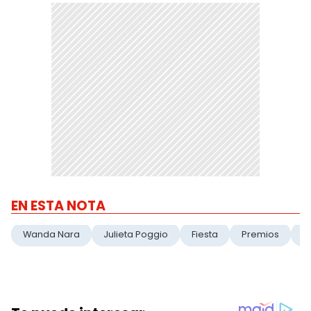
EN ESTA NOTA
Wanda Nara
Julieta Poggio
Fiesta
Premios
T