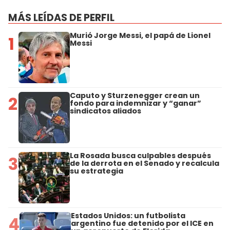
MÁS LEÍDAS DE PERFIL
Murió Jorge Messi, el papá de Lionel
1
Messi
Caputo y Sturzenegger crean un
2
fondo para indemnizar y “ganar”
sindicatos aliados
La Rosada busca culpables después
3
de la derrota en el Senado y recalcula
su estrategia
Estados Unidos: un futbolista
4
argentino fue detenido por el ICE en