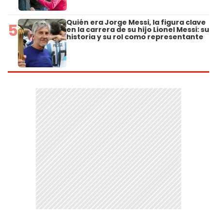
Quién era Jorge Messi, la figura clave
5
en la carrera de su hijo Lionel Messi: su
historia y su rol como representante