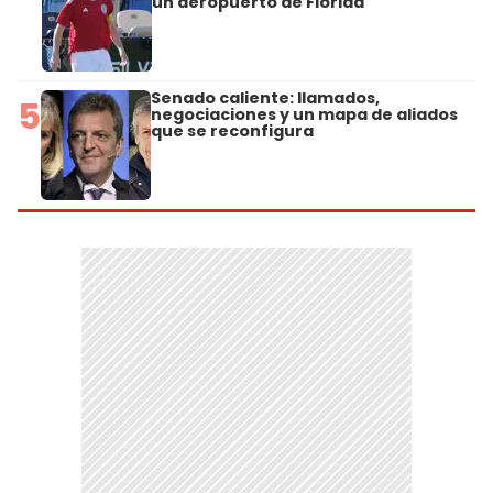
un aeropuerto de Florida
Senado caliente: llamados,
5
negociaciones y un mapa de aliados
que se reconfigura