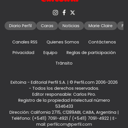
Diario Perfil
Caras
Noticias
Marie Claire
Fo
Canales RSS
Quienes Somos
Contáctenos
Privacidad
Equipo
Reglas de participación
Tránsito
Exitoina - Editorial Perfil S.A.
| © Perfil.com 2006-2026
- Todos los derechos reservados.
Editor responsable: Carlos Piro.
Registro de la propiedad intelectual número
5346433
Dirección:
California 2715
,
C1289ABI
,
CABA, Argentina
|
Teléfono:
(+5411) 7091-4921
/
(+5411) 7091-4922
| E-
mail:
perfilcom@perfil.com