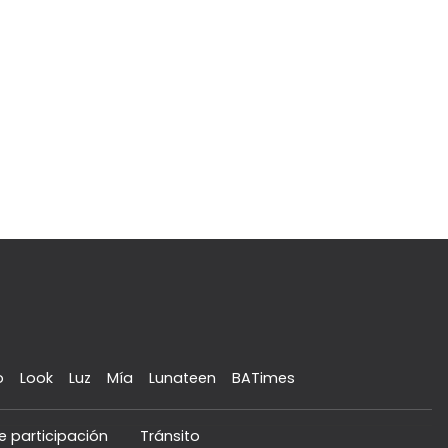
o
Look
Luz
Mía
Lunateen
BATimes
e participación
Tránsito