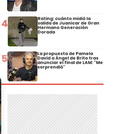
Rating: cuánto midió la
4
salida de Juanicar de Gran
Hermano Generación
Dorada
La propuesta de Pamela
5
David a Ángel de Brito tras
anunciar el final de LAM: "Me
sorprendió"