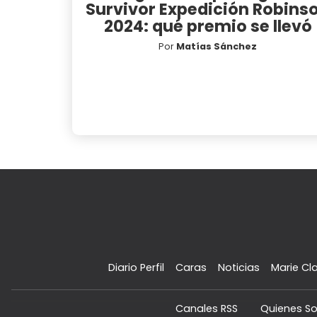
Survivor Expedición Robins
2024: qué premio se llevó
Por
Matías Sánchez
Diario Perfil
Caras
Noticias
Marie Cla
Canales RSS
Quienes S