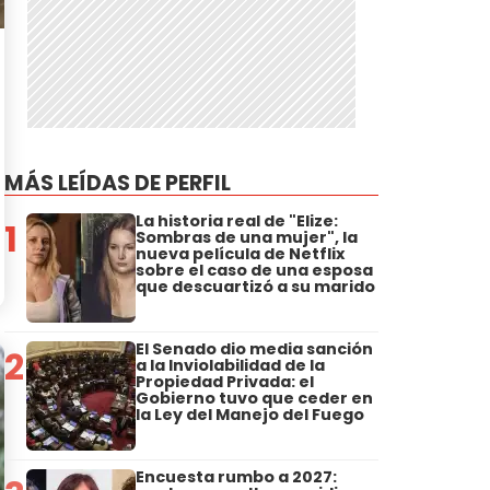
MÁS LEÍDAS DE PERFIL
La historia real de "Elize:
1
Sombras de una mujer", la
nueva película de Netflix
sobre el caso de una esposa
que descuartizó a su marido
El Senado dio media sanción
2
a la Inviolabilidad de la
Propiedad Privada: el
Gobierno tuvo que ceder en
la Ley del Manejo del Fuego
Encuesta rumbo a 2027: