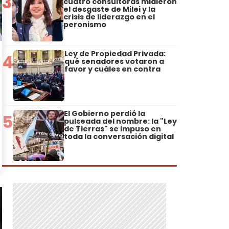
3
cuatro consultoras midieron
el desgaste de Milei y la
crisis de liderazgo en el
peronismo
Ley de Propiedad Privada:
4
qué senadores votaron a
favor y cuáles en contra
El Gobierno perdió la
5
pulseada del nombre: la "Ley
de Tierras" se impuso en
toda la conversación digital