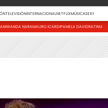
ÓN
TELEVISIÓN
INTERNACIONAL
NETFLIX
MÚSICA
SEXY
IANI
WANDA NARA
MAURO ICARDI
PAMELA DAVID
RATING