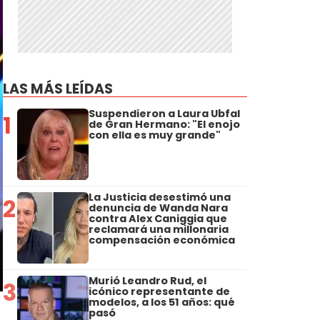
LAS MÁS LEÍDAS
Suspendieron a Laura Ubfal
1
de Gran Hermano: "El enojo
con ella es muy grande"
La Justicia desestimó una
2
denuncia de Wanda Nara
contra Alex Caniggia que
reclamará una millonaria
compensación económica
Murió Leandro Rud, el
3
icónico representante de
modelos, a los 51 años: qué
pasó