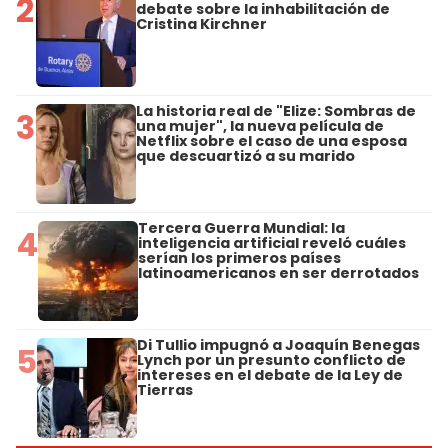
2
debate sobre la inhabilitación de
Cristina Kirchner
La historia real de "Elize: Sombras de
3
una mujer", la nueva película de
Netflix sobre el caso de una esposa
que descuartizó a su marido
Tercera Guerra Mundial: la
4
inteligencia artificial reveló cuáles
serían los primeros países
latinoamericanos en ser derrotados
Di Tullio impugnó a Joaquín Benegas
5
Lynch por un presunto conflicto de
intereses en el debate de la Ley de
Tierras