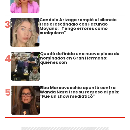
Candela Arizaga rompió el silencio
3
tras el escándalo con Facundo
Moyano: "Tengo errores como
cualquiera"
Quedó definida una nueva placa de
4
nominados en Gran Hermano:
quiénes son
Elba Marcovecchio apuntó contra
5
Wanda Nara tras su regreso al país:
"Fue un show mediático"