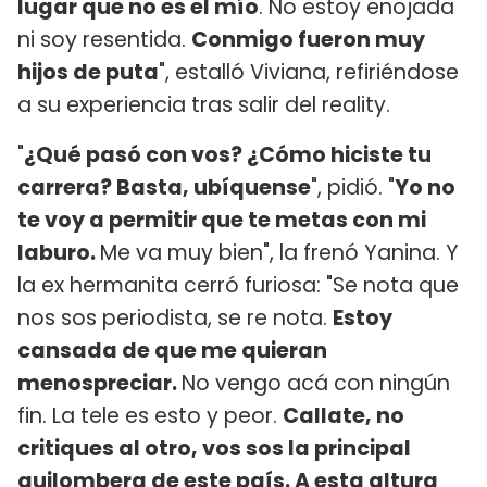
lugar que no es el mío
. No estoy enojada
ni soy resentida.
Conmigo fueron muy
hijos de puta
", estalló Viviana, refiriéndose
a su experiencia tras salir del reality.
"
¿Qué pasó con vos? ¿Cómo hiciste tu
carrera? Basta, ubíquense
", pidió. "
Yo no
te voy a permitir que te metas con mi
laburo.
Me va muy bien", la frenó Yanina. Y
la ex hermanita cerró furiosa: "Se nota que
nos sos periodista, se re nota.
Estoy
cansada de que me quieran
menospreciar.
No vengo acá con ningún
fin. La tele es esto y peor.
Callate, no
critiques al otro, vos sos la principal
quilombera de este país. A esta altura