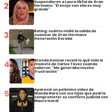
Suspendieron a Laura Ubfal de Gran
2
Hermano: "El enojo con ella es muy
grande"
Rating: cuánto midió la salida de
3
Juanicar de Gran Hermano
Generación Dorada
Brenda Asnicar reveló lo qué más le
4
molestó de Carlos Tévez cuando
salieron: "Me generaba mucha
frustración"
Apareció un polémico video de
5
Wanda Nara con sus hijas que podría
comprometer su conflicto judicial con
Mauro Icardi