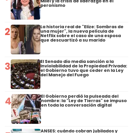
Milei y la crisis de liderazgo en el
peronismo
La historia real de "Elize: Sombras de
2
una mujer", la nueva película de
Netflix sobre el caso de una esposa
que descuartizó a su marido
El Senado dio media sanción a la
3
Inviolabilidad de la Propiedad Privada:
el Gobierno tuvo que ceder en la Ley
del Manejo del Fuego
El Gobierno perdió la pulseada del
4
nombre: la "Ley de Tierras" se impuso
en toda la conversación digital
ANSES: cuándo cobran jubilados y