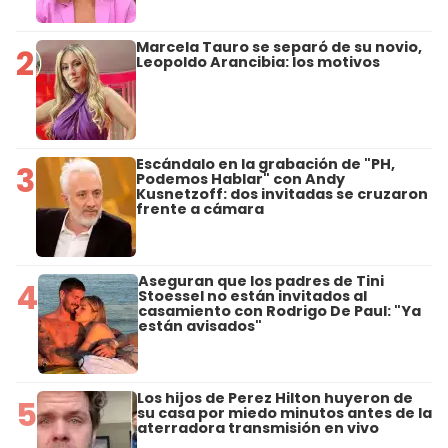
Marcela Tauro se separó de su novio,
2
Leopoldo Arancibia: los motivos
Escándalo en la grabación de "PH,
3
Podemos Hablar" con Andy
Kusnetzoff: dos invitadas se cruzaron
frente a cámara
Aseguran que los padres de Tini
4
Stoessel no están invitados al
casamiento con Rodrigo De Paul: "Ya
están avisados"
Los hijos de Perez Hilton huyeron de
5
su casa por miedo minutos antes de la
aterradora transmisión en vivo