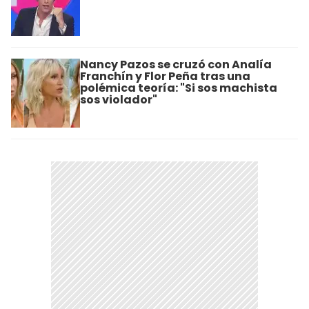
Nancy Pazos se cruzó con Analía
Franchín y Flor Peña tras una
polémica teoría: "Si sos machista
sos violador"