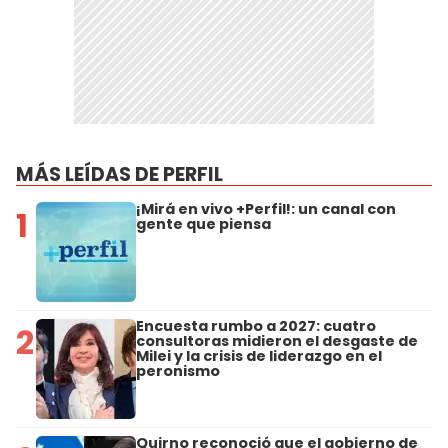
MÁS LEÍDAS DE PERFIL
¡Mirá en vivo +Perfil!: un canal con
1
gente que piensa
Encuesta rumbo a 2027: cuatro
2
consultoras midieron el desgaste de
Milei y la crisis de liderazgo en el
peronismo
Quirno reconoció que el gobierno de