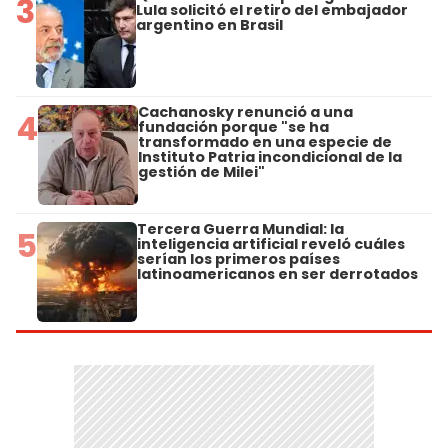
3
Lula solicitó el retiro del embajador
argentino en Brasil
Cachanosky renunció a una
4
fundación porque "se ha
transformado en una especie de
Instituto Patria incondicional de la
gestión de Milei"
Tercera Guerra Mundial: la
5
inteligencia artificial reveló cuáles
serían los primeros países
latinoamericanos en ser derrotados