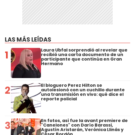
LAS MÁS LEÍDAS
Laura Ubfal sorprendió al revelar que
1
recibió una carta documento de un
participante que continúa en Gran
Hermano
El bloguero Perez Hilton se
2
autolesionó con un cuchillo durante
una transmisión en vivo: qué dice el
reporte policial
En fotos, así fue la avant premiere de
3
"Canelones" con Darío Barassi,
Agustín Aristarán, Verónica Llinás y
César Bordón