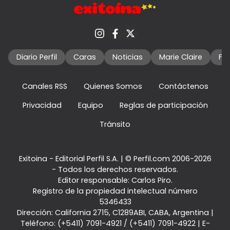
Diario Perfil
Caras
Noticias
Marie Claire
Fo
Canales RSS
Quienes Somos
Contáctenos
Privacidad
Equipo
Reglas de participación
Tránsito
Exitoina - Editorial Perfil S.A.
| © Perfil.com 2006-2026
- Todos los derechos reservados.
Editor responsable: Carlos Piro.
Registro de la propiedad intelectual número
5346433
Dirección:
California 2715
,
C1289ABI
,
CABA, Argentina
|
Teléfono:
(+5411) 7091-4921
/
(+5411) 7091-4922
| E-