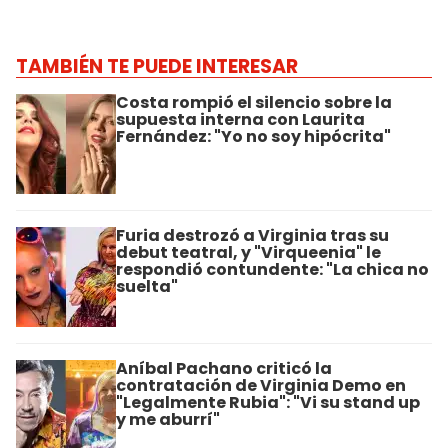
TAMBIÉN TE PUEDE INTERESAR
Costa rompió el silencio sobre la
supuesta interna con Laurita
Fernández: "Yo no soy hipócrita"
Furia destrozó a Virginia tras su
debut teatral, y "Virqueenia" le
respondió contundente: "La chica no
suelta"
Aníbal Pachano criticó la
contratación de Virginia Demo en
"Legalmente Rubia": "Vi su stand up
y me aburrí"