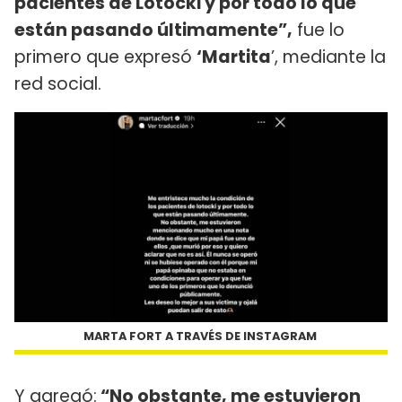
pacientes de Lotocki y por todo lo que
están pasando últimamente”,
fue lo
primero que expresó
‘Martita
’, mediante la
red social.
MARTA FORT A TRAVÉS DE INSTAGRAM
Y agregó:
“No obstante, me estuvieron