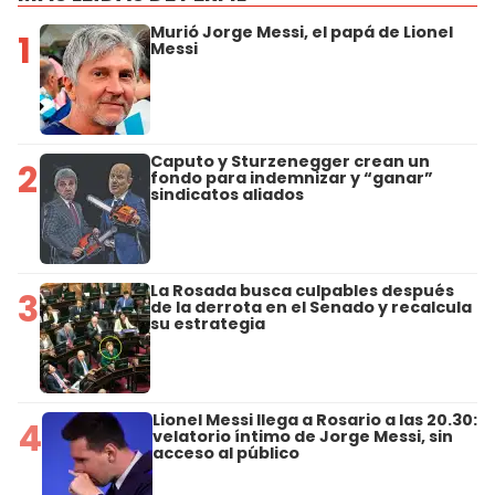
Murió Jorge Messi, el papá de Lionel
1
Messi
Caputo y Sturzenegger crean un
2
fondo para indemnizar y “ganar”
sindicatos aliados
La Rosada busca culpables después
3
de la derrota en el Senado y recalcula
su estrategia
Lionel Messi llega a Rosario a las 20.30:
4
velatorio íntimo de Jorge Messi, sin
acceso al público