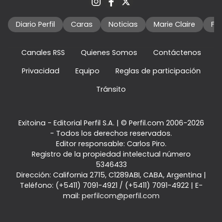
Diario Perfil
Caras
Noticias
Marie Claire
Fo
Canales RSS
Quienes Somos
Contáctenos
Privacidad
Equipo
Reglas de participación
Tránsito
Exitoina - Editorial Perfil S.A.
| © Perfil.com 2006-2026
- Todos los derechos reservados.
Editor responsable: Carlos Piro.
Registro de la propiedad intelectual número
5346433
Dirección:
California 2715
,
C1289ABI
,
CABA, Argentina
|
Teléfono:
(+5411) 7091-4921
/
(+5411) 7091-4922
| E-
mail:
perfilcom@perfil.com