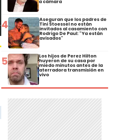
a cámara
Aseguran que los padres de
4
Tini Stoessel no están
invitados al casamiento con
Rodrigo De Paul: "Ya están
avisados"
Los hijos de Perez Hilton
5
huyeron de su casa por
miedo minutos antes de la
aterradora transmisión en
vivo