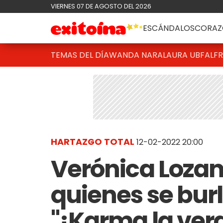
VIERNES 07 DE AGOSTO DEL 2026
ESCÁNDALOS
CORAZ
TEMAS DEL DÍA
WANDA NARA
LAURA UBFAL
F
HARTAZGO TOTAL
12-02-2022 20:00
Verónica Lozan
quienes se bur
"¡Karma la ver