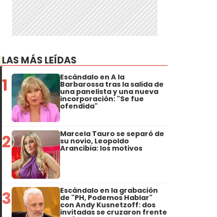
LAS MÁS LEÍDAS
Escándalo en A la
1
Barbarossa tras la salida de
una panelista y una nueva
incorporación: "Se fue
ofendida"
Marcela Tauro se separó de
2
su novio, Leopoldo
Arancibia: los motivos
Escándalo en la grabación
3
de "PH, Podemos Hablar"
con Andy Kusnetzoff: dos
invitadas se cruzaron frente