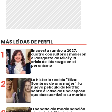
MÁS LEÍDAS DE PERFIL
Encuesta rumbo a 2027:
1
cuatro consultoras midieron
el desgaste de Milei y la
crisis de liderazgo en el
peronismo
La historia real de "Elize:
2
Sombras de una mujer", la
nueva película de Netflix
sobre el caso de una esposa
que descuartizó a su marido
El Senado dio media sanción