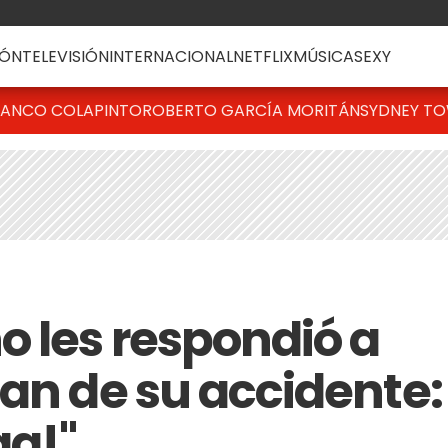
ÓN
TELEVISIÓN
INTERNACIONAL
NETFLIX
MÚSICA
SEXY
RANCO COLAPINTO
ROBERTO GARCÍA MORITÁN
SYDNEY T
o les respondió a
lan de su accidente:
ga!"