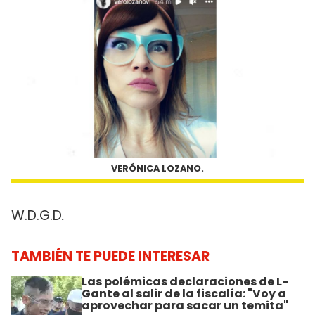
VERÓNICA LOZANO.
W.D.G.D
.
TAMBIÉN TE PUEDE INTERESAR
Las polémicas declaraciones de L-
Gante al salir de la fiscalía: "Voy a
aprovechar para sacar un temita"