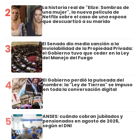
La historia real de "Elize: Sombras de
2
una mujer", la nueva película de
Netflix sobre el caso de una esposa
que descuartizó a su marido
El Senado dio media sanción a la
3
Inviolabilidad de la Propiedad Privada:
el Gobierno tuvo que ceder en la Ley
del Manejo del Fuego
El Gobierno perdió la pulseada del
4
nombre: la "Ley de Tierras" se impuso
en toda la conversación digital
ANSES: cuándo cobran jubilados y
5
pensionados en agosto de 2026,
según el DNI