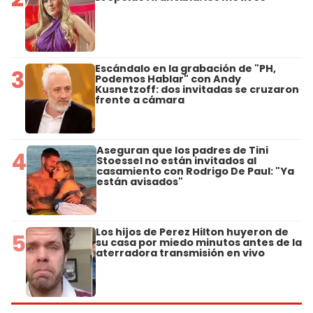
Escándalo en la grabación de "PH,
3
Podemos Hablar" con Andy
Kusnetzoff: dos invitadas se cruzaron
frente a cámara
Aseguran que los padres de Tini
4
Stoessel no están invitados al
casamiento con Rodrigo De Paul: "Ya
están avisados"
Los hijos de Perez Hilton huyeron de
5
su casa por miedo minutos antes de la
aterradora transmisión en vivo