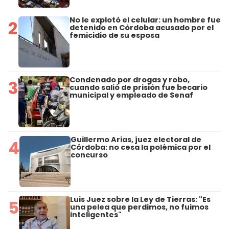
No le explotó el celular: un hombre fue
2
detenido en Córdoba acusado por el
femicidio de su esposa
Condenado por drogas y robo,
3
cuando salió de prisión fue becario
municipal y empleado de Senaf
Guillermo Arias, juez electoral de
4
Córdoba: no cesa la polémica por el
concurso
Luis Juez sobre la Ley de Tierras: "Es
5
una pelea que perdimos, no fuimos
inteligentes"