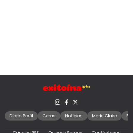
Diario Perfil
Caras
Noticias
Marie Claire
Fo
Canales RSS
Quienes Somos
Contáctenos