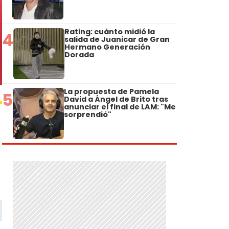
Rating: cuánto midió la
4
salida de Juanicar de Gran
Hermano Generación
Dorada
La propuesta de Pamela
5
David a Ángel de Brito tras
anunciar el final de LAM: "Me
sorprendió"