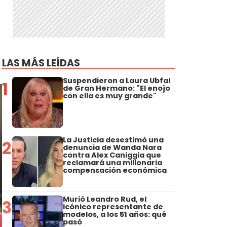
LAS MÁS LEÍDAS
Suspendieron a Laura Ubfal
1
de Gran Hermano: "El enojo
con ella es muy grande"
La Justicia desestimó una
2
denuncia de Wanda Nara
contra Alex Caniggia que
reclamará una millonaria
compensación económica
Murió Leandro Rud, el
3
icónico representante de
modelos, a los 51 años: qué
pasó