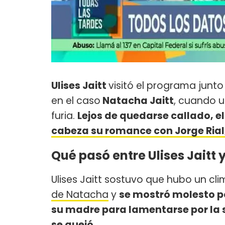
Ulises Jaitt
visitó el programa junt
en el caso
Natacha Jaitt
, cuando 
furia.
Lejos de quedarse callado, el
cabeza su romance con Jorge Rial, e
Qué pasó entre Ulises Jaitt
Ulises Jaitt sostuvo que hubo un clim
de Natacha
y
se mostró molesto por
su madre para lamentarse por la s
se quejó.