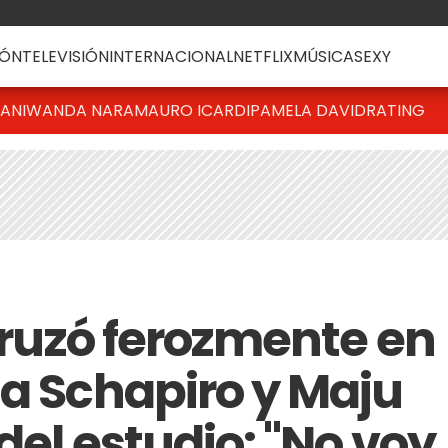
ÓN
TELEVISIÓN
INTERNACIONAL
NETFLIX
MÚSICA
SEXY
IANI
WANDA NARA
MAURO ICARDI
PAMELA DAVID
RATING
 cruzó ferozmente en
na Schapiro y Maju
del estudio: "No voy