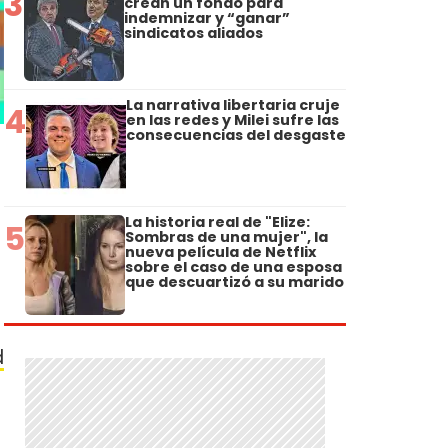
3
crean un fondo para
indemnizar y “ganar”
sindicatos aliados
La narrativa libertaria cruje
4
en las redes y Milei sufre las
consecuencias del desgaste
La historia real de "Elize:
5
Sombras de una mujer", la
nueva película de Netflix
sobre el caso de una esposa
que descuartizó a su marido
d