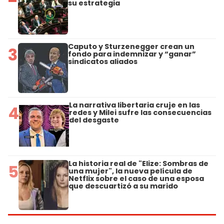
su estrategia
Caputo y Sturzenegger crean un
3
fondo para indemnizar y “ganar”
sindicatos aliados
La narrativa libertaria cruje en las
4
redes y Milei sufre las consecuencias
del desgaste
La historia real de "Elize: Sombras de
5
una mujer", la nueva película de
Netflix sobre el caso de una esposa
que descuartizó a su marido