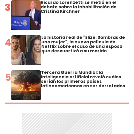
Ricardo Lorenzetti se metió en el
3
debate sobre la inhabilitación de
Cristina Kirchner
La historia real de "Elize: Sombras de
4
una mujer", la nueva película de
Netflix sobre el caso de una esposa
que descuartizó a su marido
Tercera Guerra Mundial: la
5
inteligencia artificial reveló cuáles
serían los primeros países
latinoamericanos en ser derrotados