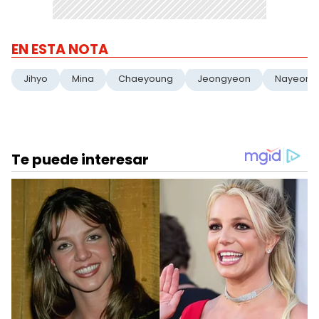
EN ESTA NOTA
Jihyo
Mina
Chaeyoung
Jeongyeon
Nayeon