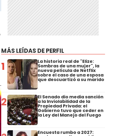
e
MÁS LEÍDAS DE PERFIL
La historia real de "Elize:
1
Sombras de una mujer", la
nueva película de Netflix
sobre el caso de una esposa
que descuartizó a su marido
El Senado dio media sanción
2
a la Inviolabilidad de la
Propiedad Privada: el
Gobierno tuvo que ceder en
la Ley del Manejo del Fuego
Encuesta rumbo a 2027: