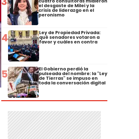
3
cuatro consultoras midieron
el desgaste de Milei y la
crisis de liderazgo en el
peronismo
Ley de Propiedad Privada:
4
qué senadores votaron a
favor y cuáles en contra
El Gobierno perdió la
5
pulseada del nombre: la "Ley
de Tierras" se impuso en
toda la conversación digital