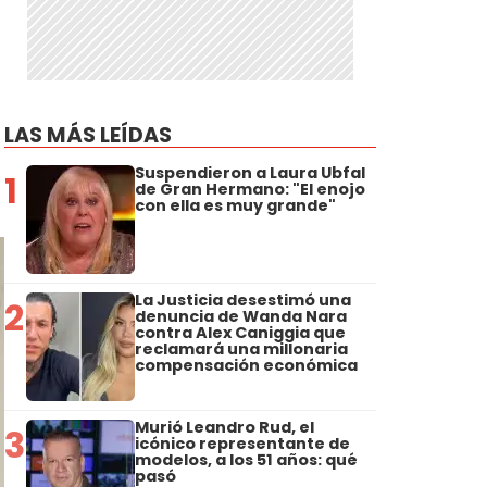
LAS MÁS LEÍDAS
Suspendieron a Laura Ubfal
1
de Gran Hermano: "El enojo
con ella es muy grande"
La Justicia desestimó una
2
denuncia de Wanda Nara
contra Alex Caniggia que
reclamará una millonaria
compensación económica
Murió Leandro Rud, el
3
icónico representante de
modelos, a los 51 años: qué
pasó