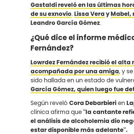
Gastaldi reveló en las últimas hor
de su exnovio
.
Lissa Vera
y
Mabel,
Leandro García Gómez
.
¿Qué dice el informe médico
Fernández?
Lowrdez Fernández recibió el alt
acompañada por una amiga
, y s
sido hallada en un estado de vulnera
García Gómez, quien luego fue det
Según reveló
Cora Debarbieri
en
La
clínica afirma que
"la cantante ref
el análisis de alcoholemia dio neg
estar disponible más adelante".