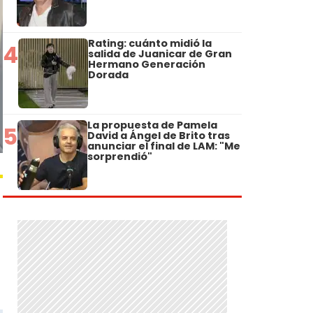
Rating: cuánto midió la
4
salida de Juanicar de Gran
Hermano Generación
Dorada
La propuesta de Pamela
5
David a Ángel de Brito tras
anunciar el final de LAM: "Me
sorprendió"