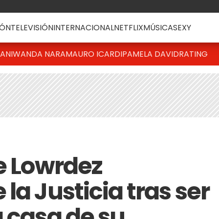
ÓN
TELEVISIÓN
INTERNACIONAL
NETFLIX
MÚSICA
SEXY
IANI
WANDA NARA
MAURO ICARDI
PAMELA DAVID
RATING
de Lowrdez
la Justicia tras ser
a casa de su