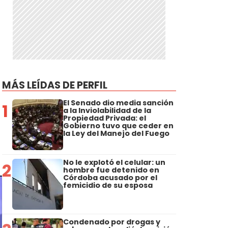
MÁS LEÍDAS DE PERFIL
El Senado dio media sanción
1
a la Inviolabilidad de la
Propiedad Privada: el
Gobierno tuvo que ceder en
la Ley del Manejo del Fuego
No le explotó el celular: un
2
hombre fue detenido en
Córdoba acusado por el
femicidio de su esposa
Condenado por drogas y