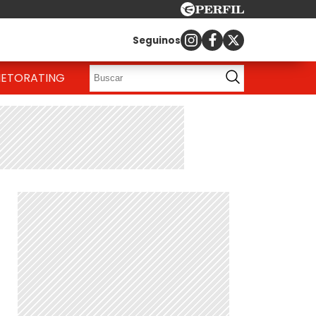
Seguinos
IETO
RATING