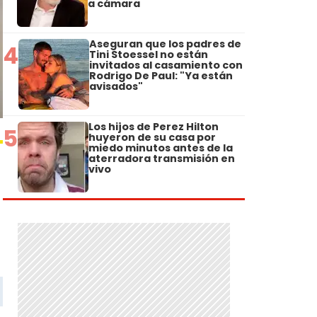
a cámara
Aseguran que los padres de
4
Tini Stoessel no están
invitados al casamiento con
Rodrigo De Paul: "Ya están
avisados"
Los hijos de Perez Hilton
5
huyeron de su casa por
miedo minutos antes de la
aterradora transmisión en
vivo