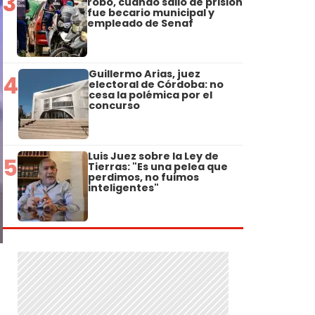
3
robo, cuando salió de prisión
fue becario municipal y
empleado de Senaf
Guillermo Arias, juez
4
electoral de Córdoba: no
cesa la polémica por el
concurso
Luis Juez sobre la Ley de
5
Tierras: "Es una pelea que
perdimos, no fuimos
inteligentes"