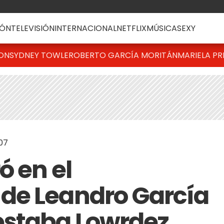
ÓN
TELEVISIÓN
INTERNACIONAL
NETFLIX
MÚSICA
SEXY
TON
SYDNEY TOWLE
ROBERTO GARCÍA MORITÁN
MARIELA PR
07
ó en el
de Leandro García
staba Lowrdez