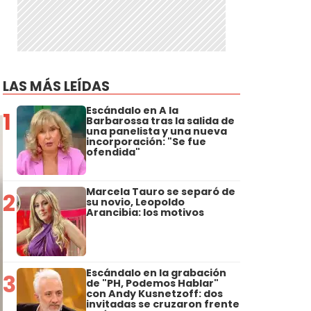
LAS MÁS LEÍDAS
Escándalo en A la
1
Barbarossa tras la salida de
una panelista y una nueva
incorporación: "Se fue
ofendida"
Marcela Tauro se separó de
2
su novio, Leopoldo
Arancibia: los motivos
Escándalo en la grabación
3
de "PH, Podemos Hablar"
con Andy Kusnetzoff: dos
invitadas se cruzaron frente