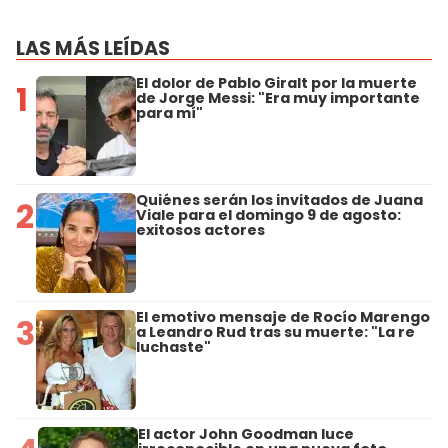
LAS MÁS LEÍDAS
El dolor de Pablo Giralt por la muerte
1
de Jorge Messi: "Era muy importante
para mí"
Quiénes serán los invitados de Juana
2
Viale para el domingo 9 de agosto:
exitosos actores
El emotivo mensaje de Rocío Marengo
3
a Leandro Rud tras su muerte: "La re
luchaste"
El actor John Goodman luce