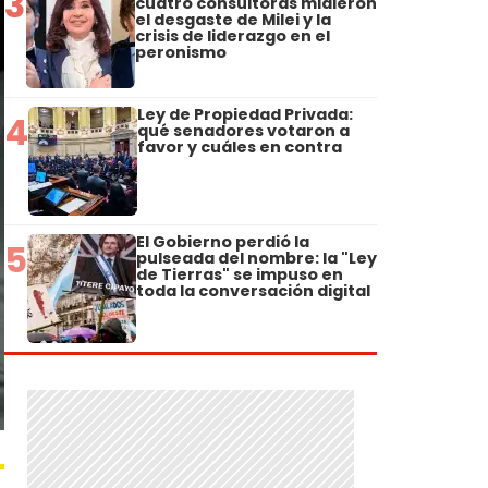
3
cuatro consultoras midieron
el desgaste de Milei y la
crisis de liderazgo en el
peronismo
Ley de Propiedad Privada:
4
qué senadores votaron a
favor y cuáles en contra
El Gobierno perdió la
5
pulseada del nombre: la "Ley
de Tierras" se impuso en
toda la conversación digital