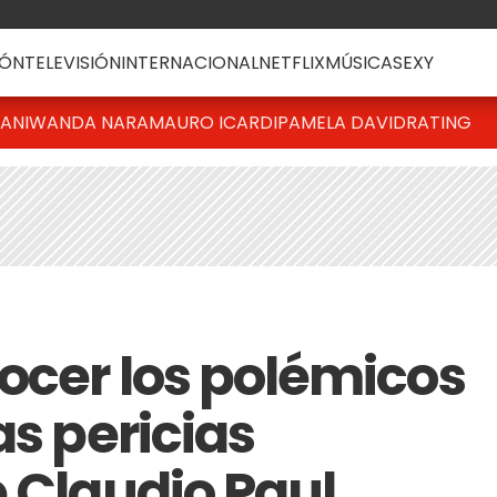
ÓN
TELEVISIÓN
INTERNACIONAL
NETFLIX
MÚSICA
SEXY
IANI
WANDA NARA
MAURO ICARDI
PAMELA DAVID
RATING
nocer los polémicos
as pericias
e Claudio Paul