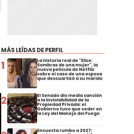
MÁS LEÍDAS DE PERFIL
La historia real de "Elize:
1
Sombras de una mujer", la
nueva película de Netflix
sobre el caso de una esposa
que descuartizó a su marido
El Senado dio media sanción
2
a la Inviolabilidad de la
Propiedad Privada: el
Gobierno tuvo que ceder en
la Ley del Manejo del Fuego
Encuesta rumbo a 2027: