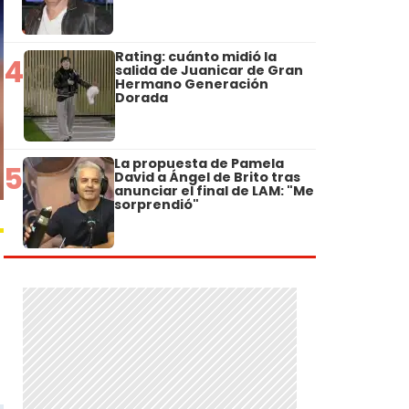
Rating: cuánto midió la
4
salida de Juanicar de Gran
Hermano Generación
Dorada
La propuesta de Pamela
5
David a Ángel de Brito tras
anunciar el final de LAM: "Me
sorprendió"