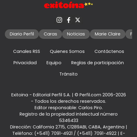
Diario Perfil
Caras
Noticias
Marie Claire
Fo
Canales RSS
Quienes Somos
Contáctenos
Privacidad
Equipo
Reglas de participación
Tránsito
Exitoina - Editorial Perfil S.A.
| © Perfil.com 2006-2026
- Todos los derechos reservados.
Editor responsable: Carlos Piro.
Registro de la propiedad intelectual número
5346433
Dirección:
California 2715
,
C1289ABI
,
CABA, Argentina
|
Teléfono:
(+5411) 7091-4921
/
(+5411) 7091-4922
| E-