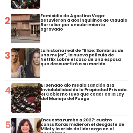
Femicidio de Agostina Vega:
2
detuvieron a dos inquilinos de Claudio
Barrelier por encubrimiento
agravado
La historia real de "Elize: Sombras de
3
una mujer", la nueva película de
Netflix sobre el caso de una esposa
que descuartizó a su marido
El Senado dio media sanción a la
4
Inviolabilidad de la Propiedad Privada:
el Gobierno tuvo que ceder en la Ley
del Manejo del Fuego
Encuesta rumbo a 2027: cuatro
5
consultoras midieron el desgaste de
Milei y la crisis de liderazgo en el