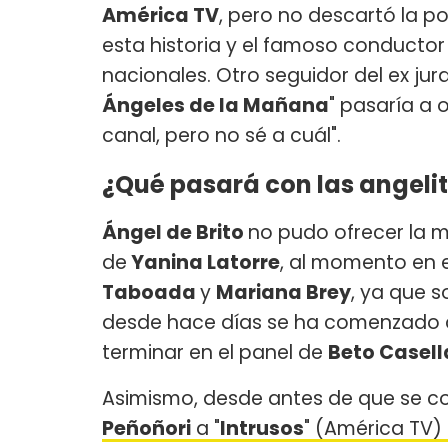
América TV
, pero no descartó la p
esta historia y el famoso conductor 
nacionales. Otro seguidor del ex jur
Ángeles de la Mañana
" pasaría a 
canal, pero no sé a cuál".
¿Qué pasará con las angelit
Ángel de Brito
no pudo ofrecer la m
de
Yanina Latorre
, al momento en e
Taboada
y
Mariana Brey
, ya que s
desde hace días se ha comenzado a
terminar en el panel de
Beto Casell
Asimismo, desde antes de que se con
Peñoñori
a "
Intrusos
" (América TV)