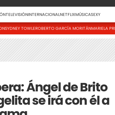
ÓN
TELEVISIÓN
INTERNACIONAL
NETFLIX
MÚSICA
SEXY
TON
SYDNEY TOWLE
ROBERTO GARCÍA MORITÁN
MARIELA PR
era: Ángel de Brito
lita se irá con él a
rama