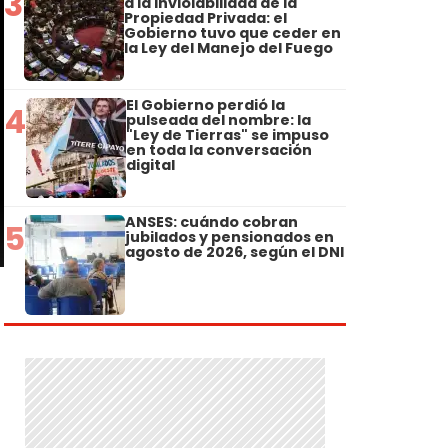
3
a la Inviolabilidad de la
Propiedad Privada: el
Gobierno tuvo que ceder en
la Ley del Manejo del Fuego
El Gobierno perdió la
4
pulseada del nombre: la
"Ley de Tierras" se impuso
en toda la conversación
digital
ANSES: cuándo cobran
5
jubilados y pensionados en
agosto de 2026, según el DNI