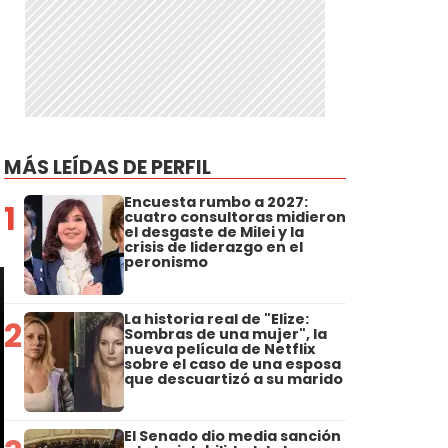
"
MÁS LEÍDAS DE PERFIL
Encuesta rumbo a 2027:
1
cuatro consultoras midieron
el desgaste de Milei y la
crisis de liderazgo en el
peronismo
La historia real de "Elize:
2
Sombras de una mujer", la
nueva película de Netflix
sobre el caso de una esposa
que descuartizó a su marido
El Senado dio media sanción