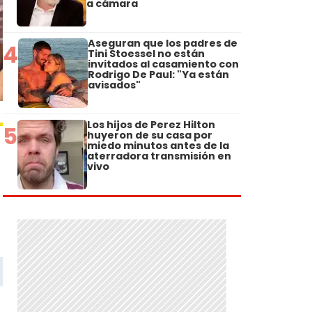
a cámara
Aseguran que los padres de
4
Tini Stoessel no están
invitados al casamiento con
Rodrigo De Paul: "Ya están
avisados"
Los hijos de Perez Hilton
5
huyeron de su casa por
miedo minutos antes de la
aterradora transmisión en
vivo