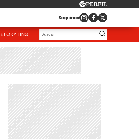
Seguinos
IETO
RATING