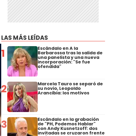
LAS MÁS LEÍDAS
Escándalo en A la
1
Barbarossa tras la salida de
una panelista y una nueva
incorporación: "Se fue
ofendida"
Marcela Tauro se separó de
2
su novio, Leopoldo
Arancibia: los motivos
Escándalo en la grabación
3
de "PH, Podemos Hablar"
con Andy Kusnetzoff: dos
invitadas se cruzaron frente