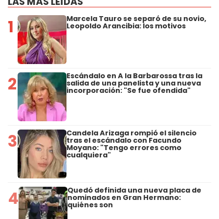
LAS MÁS LEÍDAS
Marcela Tauro se separó de su novio,
1
Leopoldo Arancibia: los motivos
Escándalo en A la Barbarossa tras la
2
salida de una panelista y una nueva
incorporación: "Se fue ofendida"
Candela Arizaga rompió el silencio
3
tras el escándalo con Facundo
Moyano: "Tengo errores como
cualquiera"
Quedó definida una nueva placa de
4
nominados en Gran Hermano:
quiénes son