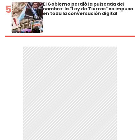
El Gobierno perdió la pulseada del
5
nombre: la "Ley de Tierras" se impuso
en toda la conversación digital