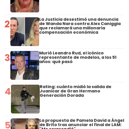
La Justicia desestimó una denuncia
2
de Wanda Nara contra Alex Caniggia
que reclamará una millonaria
compensación económica
Murió Leandro Rud, el icónico
3
representante de modelos, a los 51
años: qué pasó
Rating: cuánto midió la salida de
4
Juanicar de Gran Hermano
Generación Dorada
La propuesta de Pamela David a Ángel
5
de Brito tras anunciar el final de LAM: