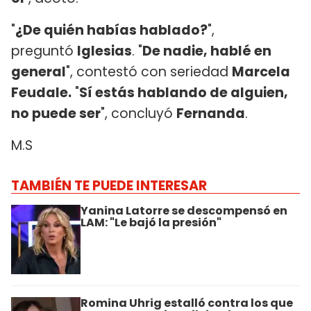
"
¿De quién habías hablado?
",
preguntó
Iglesias
. "
De nadie, hablé en
general
", contestó con seriedad
Marcela
Feudale.
"
Sí estás hablando de alguien,
no puede ser
", concluyó
Fernanda
.
M.S
TAMBIÉN TE PUEDE INTERESAR
Yanina Latorre se descompensó en
LAM: "Le bajó la presión"
Romina Uhrig estalló contra los que