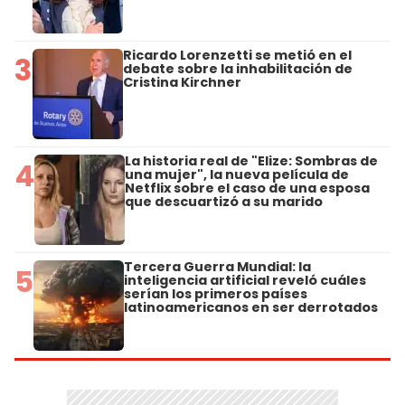
Ricardo Lorenzetti se metió en el
3
debate sobre la inhabilitación de
Cristina Kirchner
La historia real de "Elize: Sombras de
4
una mujer", la nueva película de
Netflix sobre el caso de una esposa
que descuartizó a su marido
Tercera Guerra Mundial: la
5
inteligencia artificial reveló cuáles
serían los primeros países
latinoamericanos en ser derrotados