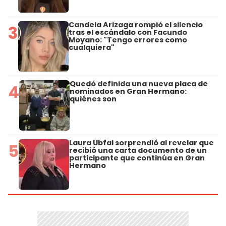
Candela Arizaga rompió el silencio
3
tras el escándalo con Facundo
Moyano: "Tengo errores como
cualquiera"
Quedó definida una nueva placa de
4
nominados en Gran Hermano:
quiénes son
Laura Ubfal sorprendió al revelar que
5
recibió una carta documento de un
participante que continúa en Gran
Hermano