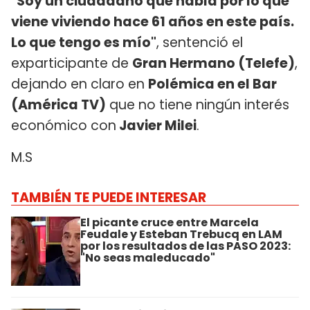
"Soy un ciudadano que habla por lo que
viene viviendo hace 61 años en este país.
Lo que tengo es mío"
, sentenció el
exparticipante de
Gran Hermano (Telefe)
,
dejando en claro en
Polémica en el Bar
(América TV)
que no tiene ningún interés
económico con
Javier Milei
.
M.S
TAMBIÉN TE PUEDE INTERESAR
El picante cruce entre Marcela
Feudale y Esteban Trebucq en LAM
por los resultados de las PASO 2023:
"No seas maleducado"