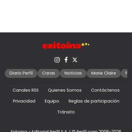
Diario Perfil
Caras
Noticias
Marie Claire
Fo
Canales RSS
Quienes Somos
Contáctenos
Privacidad
Equipo
Reglas de participación
Tránsito
Exitoina - Editorial Perfil S.A.
| © Perfil.com 2006-2026