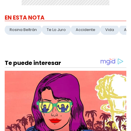
EN ESTA NOTA
Rosina Beltrán
Te Lo Juro
Accidente
Vida
Acc