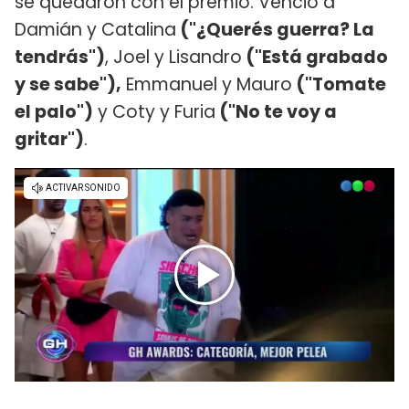
se quedaron con el premio. Venció a
Damián y Catalina
("¿Querés guerra? La
tendrás")
, Joel y Lisandro
("Está grabado
y se sabe"),
Emmanuel y Mauro
("Tomate
el palo")
y Coty y Furia
("No te voy a
gritar")
.