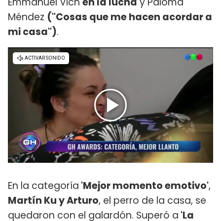
Emmanuel Vich
en la lucha
y Paloma
Méndez
("Cosas que me hacen acordar a
mi casa")
.
En la categoría
'Mejor momento emotivo'
,
Martín Ku y Arturo
, el perro de la casa, se
quedaron con el galardón. Superó a
'La