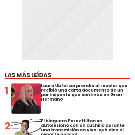
LAS MÁS LEÍDAS
Laura Ubfal sorprendió al revelar que
1
recibió una carta documento de un
participante que continúa en Gran
Hermano
El bloguero Perez Hilton se
2
autolesionó con un cuchillo durante
una transmisión en vivo: qué dice el
reporte policial