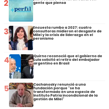
2
gente que piensa
Encuesta rumbo a 2027: cuatro
3
consultoras midieron el desgaste de
Milei y la crisis de liderazgo en el
peronismo
Quirno reconoció que el gobierno de
4
Lula solicitó el retiro del embajador
argentino en Brasil
Cachanosky renunció a una
5
fundación porque "se ha
transformado en una especie de
Instituto Patria incondicional de la
gestión de Milei"