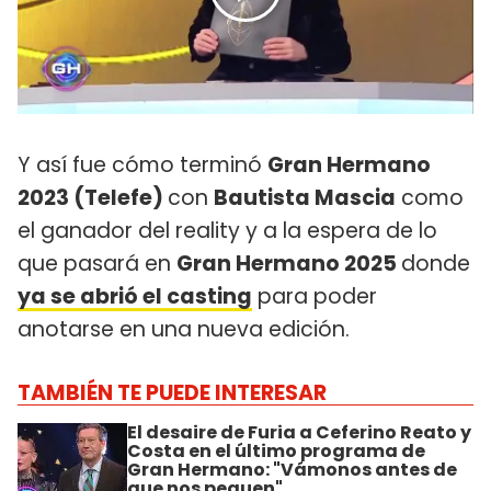
Y así fue cómo terminó
Gran Hermano
2023 (Telefe)
con
Bautista Mascia
como
el ganador del reality y a la espera de lo
que pasará en
Gran Hermano 2025
donde
ya se abrió el casting
para poder
anotarse en una nueva edición.
TAMBIÉN TE PUEDE INTERESAR
El desaire de Furia a Ceferino Reato y
Costa en el último programa de
Gran Hermano: "Vámonos antes de
que nos peguen"