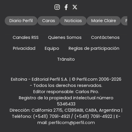
Diario Perfil
Caras
Noticias
Marie Claire
Fo
Canales RSS
Quienes Somos
Contáctenos
Privacidad
Equipo
Reglas de participación
Tránsito
Exitoina - Editorial Perfil S.A.
| © Perfil.com 2006-2026
- Todos los derechos reservados.
Editor responsable: Carlos Piro.
Registro de la propiedad intelectual número
5346433
Dirección:
California 2715
,
C1289ABI
,
CABA, Argentina
|
Teléfono:
(+5411) 7091-4921
/
(+5411) 7091-4922
| E-
mail:
perfilcom@perfil.com