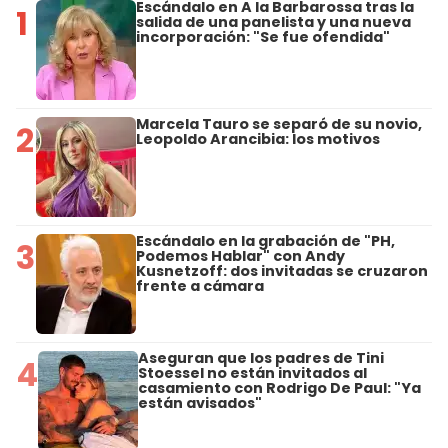
Escándalo en A la Barbarossa tras la
1
salida de una panelista y una nueva
incorporación: "Se fue ofendida"
Marcela Tauro se separó de su novio,
2
Leopoldo Arancibia: los motivos
Escándalo en la grabación de "PH,
3
Podemos Hablar" con Andy
Kusnetzoff: dos invitadas se cruzaron
frente a cámara
Aseguran que los padres de Tini
4
Stoessel no están invitados al
casamiento con Rodrigo De Paul: "Ya
están avisados"