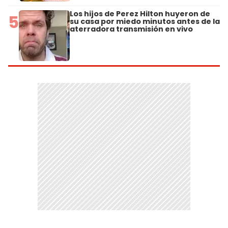
Los hijos de Perez Hilton huyeron de
5
su casa por miedo minutos antes de la
aterradora transmisión en vivo