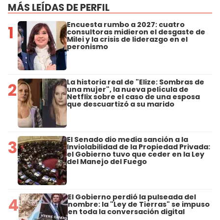
MÁS LEÍDAS DE PERFIL
Encuesta rumbo a 2027: cuatro
1
consultoras midieron el desgaste de
Milei y la crisis de liderazgo en el
peronismo
La historia real de "Elize: Sombras de
2
una mujer", la nueva película de
Netflix sobre el caso de una esposa
que descuartizó a su marido
El Senado dio media sanción a la
3
Inviolabilidad de la Propiedad Privada:
el Gobierno tuvo que ceder en la Ley
del Manejo del Fuego
El Gobierno perdió la pulseada del
4
nombre: la "Ley de Tierras" se impuso
en toda la conversación digital