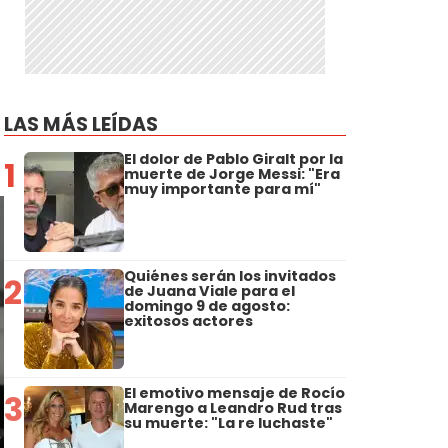
LAS MÁS LEÍDAS
El dolor de Pablo Giralt por la
1
muerte de Jorge Messi: "Era
muy importante para mí"
Quiénes serán los invitados
2
de Juana Viale para el
domingo 9 de agosto:
exitosos actores
El emotivo mensaje de Rocío
3
Marengo a Leandro Rud tras
su muerte: "La re luchaste"