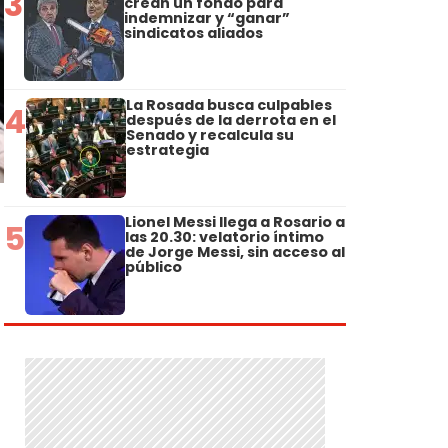
3
crean un fondo para
indemnizar y “ganar”
sindicatos aliados
La Rosada busca culpables
4
después de la derrota en el
Senado y recalcula su
estrategia
Lionel Messi llega a Rosario a
5
las 20.30: velatorio íntimo
de Jorge Messi, sin acceso al
público