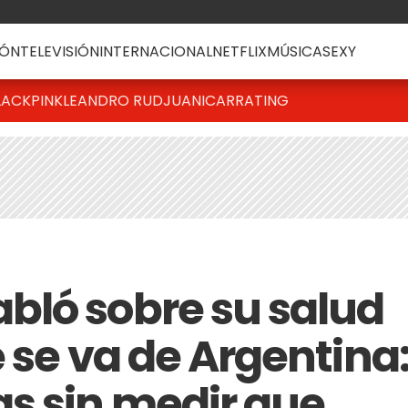
ÓN
TELEVISIÓN
INTERNACIONAL
NETFLIX
MÚSICA
SEXY
LACKPINK
LEANDRO RUD
JUANICAR
RATING
bló sobre su salud
 se va de Argentina
s sin medir que