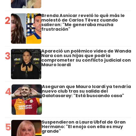
Brenda Asnicar reveló lo qué más le
2
molestó de Carlos Tévez cuando
salieron: "Me generaba mucha
frustración"
Apareció un polémico video de Wanda
3
Nara con sus hijas que podría
comprometer su conflicto judicial con
Mauro Icardi
Aseguran que Mauro Icardi ya tendría
4
nuevo club tras su salida del
Galatasaray: "Está buscando casa"
Suspendieron a Laura Ubfal de Gran
5
Hermano: "El enojo con ella es muy
grande"