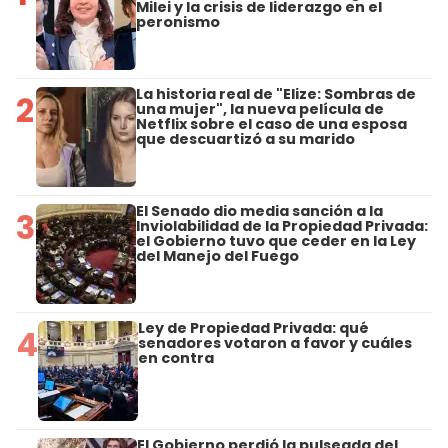
Milei y la crisis de liderazgo en el
peronismo
La historia real de "Elize: Sombras de
2
una mujer", la nueva película de
Netflix sobre el caso de una esposa
que descuartizó a su marido
El Senado dio media sanción a la
3
Inviolabilidad de la Propiedad Privada:
el Gobierno tuvo que ceder en la Ley
del Manejo del Fuego
Ley de Propiedad Privada: qué
4
senadores votaron a favor y cuáles
en contra
El Gobierno perdió la pulseada del