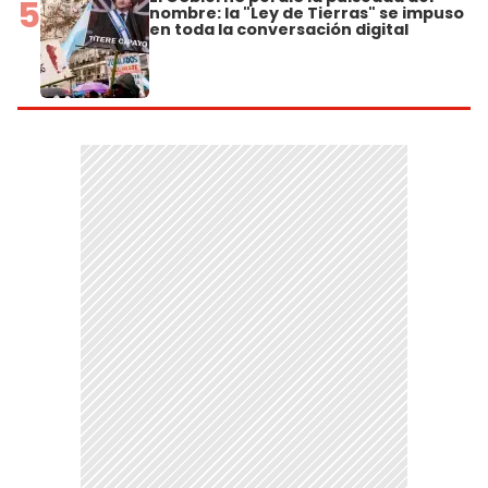
5
nombre: la "Ley de Tierras" se impuso
en toda la conversación digital