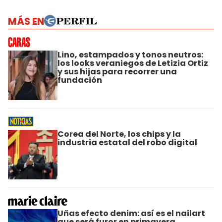
MÁS EN
Lino, estampados y tonos neutros:
los looks veraniegos de Letizia Ortiz
y sus hijas para recorrer una
fundación
Corea del Norte, los chips y la
industria estatal del robo digital
Uñas efecto denim: así es el nailart
que será furor en primavera