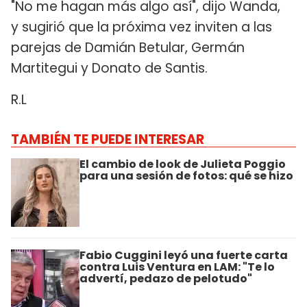
"No me hagan más algo así", dijo Wanda,
y sugirió que la próxima vez inviten a las
parejas de Damián Betular, Germán
Martitegui y Donato de Santis.
R.L
TAMBIÉN TE PUEDE INTERESAR
El cambio de look de Julieta Poggio
para una sesión de fotos: qué se hizo
Fabio Cuggini leyó una fuerte carta
contra Luis Ventura en LAM: "Te lo
advertí, pedazo de pelotudo"